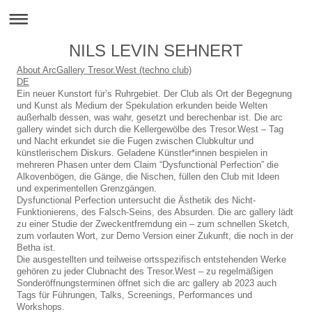
NILS LEVIN SEHNERT
About ArcGallery Tresor.West (techno club)
DE
Ein neuer Kunstort für’s Ruhrgebiet. Der Club als Ort der Begegnung
und Kunst als Medium der Spekulation erkunden beide Welten
außerhalb dessen, was wahr, gesetzt und berechenbar ist. Die arc
gallery windet sich durch die Kellergewölbe des Tresor.West – Tag
und Nacht erkundet sie die Fugen zwischen Clubkultur und
künstlerischem Diskurs. Geladene Künstler*innen bespielen in
mehreren Phasen unter dem Claim “Dysfunctional Perfection” die
Alkovenbögen, die Gänge, die Nischen, füllen den Club mit Ideen
und experimentellen Grenzgängen.
Dysfunctional Perfection untersucht die Ästhetik des Nicht-
Funktionierens, des Falsch-Seins, des Absurden. Die arc gallery lädt
zu einer Studie der Zweckentfremdung ein – zum schnellen Sketch,
zum vorlauten Wort, zur Demo Version einer Zukunft, die noch in der
Betha ist.
Die ausgestellten und teilweise ortsspezifisch entstehenden Werke
gehören zu jeder Clubnacht des Tresor.West – zu regelmäßigen
Sonderöffnungsterminen öffnet sich die arc gallery ab 2023 auch
Tags für Führungen, Talks, Screenings, Performances und
Workshops.